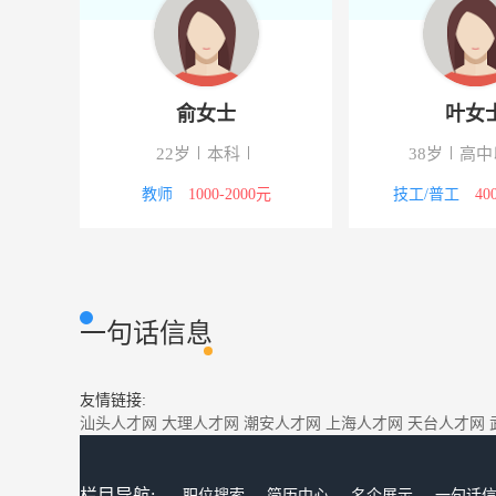
俞女士
叶女
22岁
本科
38岁
高中
000元
教师
1000-2000元
技工/普工
40
一句话信息
友情链接:
汕头人才网
大理人才网
潮安人才网
上海人才网
天台人才网
栏目导航:
职位搜索
简历中心
名企展示
一句话