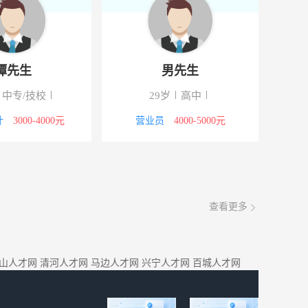
谭先生
男先生
中专/技校
29岁
高中
计
3000-4000元
营业员
4000-5000元
查看更多
山人才网
清河人才网
马边人才网
兴宁人才网
百城人才网