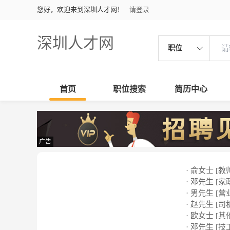
您好，欢迎来到深圳人才网！
请登录
深圳人才网
职位
首页
职位搜索
简历中心
广告
· 俞女士 [教
· 邓先生 [家
· 男先生 [营
· 赵先生 [司
· 欧女士 [其
· 邓先生 [技