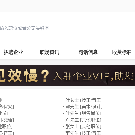
招聘企业
职场资讯
一句话信息
收费标准
师]
· 叶女士 [技工/普工]
政/保安]
· 谭先生 [美术/设计]
业员]
· 叶先生 [销售岗位]
机/交通]
· 卢先生 [其他职位]
他职位]
· 张女士 [其他职位]
工/普工]
· 李先生 [技工/普工]