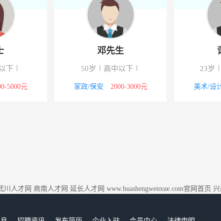
士
邓先生
以下
50岁
高中以下
23岁
00-5000元
家政/保安
2000-3000元
美术/设
武川人才网
商南人才网
延长人才网
www.huashengwenxue.com官网首页
兴
信息
招聘资讯
发布简历
企业入驻
会员中心
法律申明